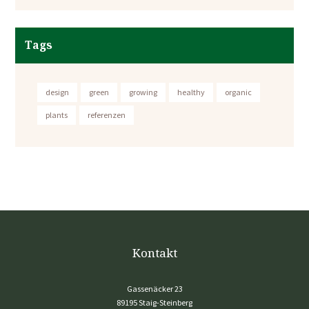
Tags
design
green
growing
healthy
organic
plants
referenzen
Kontakt
Gassenäcker 23
89195 Staig-Steinberg