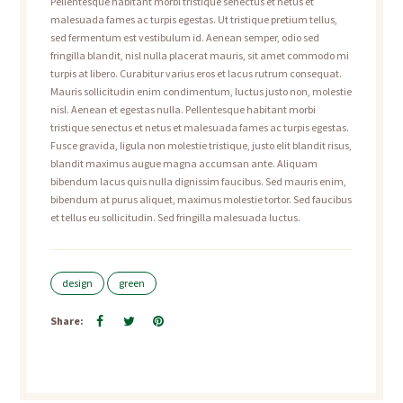
Pellentesque habitant morbi tristique senectus et netus et
malesuada fames ac turpis egestas. Ut tristique pretium tellus,
sed fermentum est vestibulum id. Aenean semper, odio sed
fringilla blandit, nisl nulla placerat mauris, sit amet commodo mi
turpis at libero. Curabitur varius eros et lacus rutrum consequat.
Mauris sollicitudin enim condimentum, luctus justo non, molestie
nisl. Aenean et egestas nulla. Pellentesque habitant morbi
tristique senectus et netus et malesuada fames ac turpis egestas.
Fusce gravida, ligula non molestie tristique, justo elit blandit risus,
blandit maximus augue magna accumsan ante. Aliquam
bibendum lacus quis nulla dignissim faucibus. Sed mauris enim,
bibendum at purus aliquet, maximus molestie tortor. Sed faucibus
et tellus eu sollicitudin. Sed fringilla malesuada luctus.
design
green
Share: