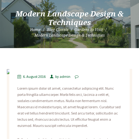
Modern Landscape Design &
Techniques
Home
Blog Classic
Gardens to Visit
Modern Landscape Design & Techniques
6. August 2016
by
admin
Lorem ipsum dolor sit amet, consectetur adipiscing elit. Nunc
porta fringilla ullamcorper. Morbi felis orci, lacinia a velit et,
sodales condimentum metus. Nulla non fermentum nisl.
Maecenas id molestie turpis, sit amet feugiat lorem. Curabitur sed
erat vel tellus hendrerit tincidunt. Sed arcu tortor, sollicitudin ac
lectus sed, rhoncus iaculis lectus. Ut efficitur feugiat enim a
euismod. Mauris suscipit vehicula imperdiet.