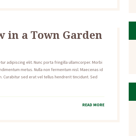
w in a Town Garden
r adipiscing elit. Nunc porta fringilla ullamcorper. Morbi
s condimentum metus. Nulla non fermentum nisl. Maecenas id
. Curabitur sed erat vel tellus hendrerit tincidunt. Sed
READ MORE