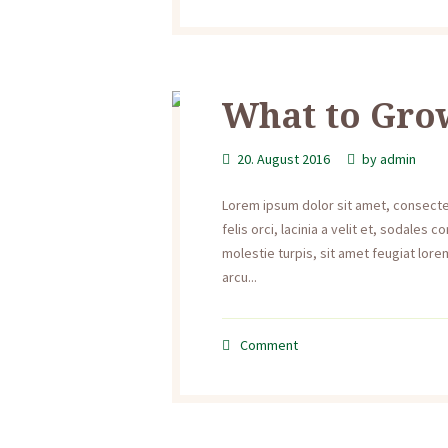
What to Gro
20. August 2016
by
admin
Lorem ipsum dolor sit amet, consectetu
felis orci, lacinia a velit et, sodale
molestie turpis, sit amet feugiat lorem
arcu...
Comment