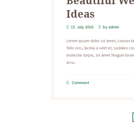
Beautiful W
Ideas
15. July 2016
by
admin
Lorem ipsum dolor sit amet, consectetu
felis orci, lacinia a velit et, sodale
molestie turpis, sit amet feugiat lorem
arcu...
Comment