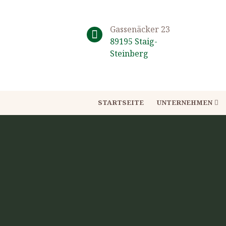
Gassenäcker 23
89195 Staig-
Steinberg
STARTSEITE
UNTERNEHMEN