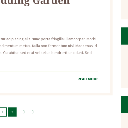
edding Garden
r adipiscing elit. Nunc porta fringilla ullamcorper. Morbi
s condimentum metus. Nulla non fermentum nisl. Maecenas id
. Curabitur sed erat vel tellus hendrerit tincidunt. Sed
READ MORE
1
2