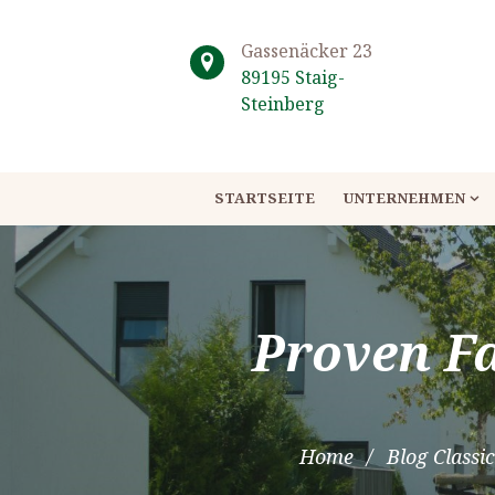
Gassenäcker 23
89195 Staig-
Steinberg
STARTSEITE
UNTERNEHMEN
Proven F
Home
Blog Classic