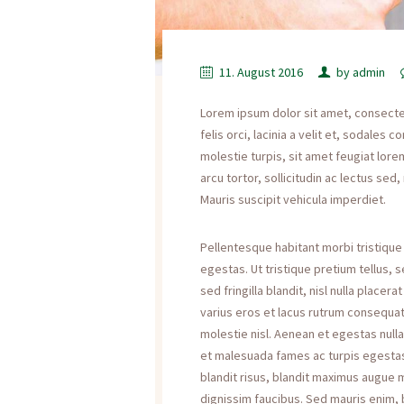
11. August 2016
by
admin
Lorem ipsum dolor sit amet, consectetu
felis orci, lacinia a velit et, sodale
molestie turpis, sit amet feugiat lorem
arcu tortor, sollicitudin ac lectus sed,
Mauris suscipit vehicula imperdiet.
Pellentesque habitant morbi tristiqu
egestas. Ut tristique pretium tellus,
sed fringilla blandit, nisl nulla place
varius eros et lacus rutrum consequat
molestie nisl. Aenean et egestas null
et malesuada fames ac turpis egestas. 
blandit risus, blandit maximus augue
dignissim faucibus. Sed mauris enim,