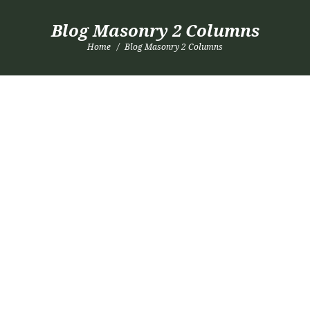
Blog Masonry 2 Columns
Home
Blog Masonry 2 Columns
Gardening Calendar: What to do in
November
19. September 2016
by
admin
Read more