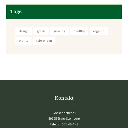
Tags
design
green
growing
healthy
organic
plants
referenzen
Kontakt
Gassenäcker 23
89195 Staig-Steinberg
Telefon:
0 73 46-4 43